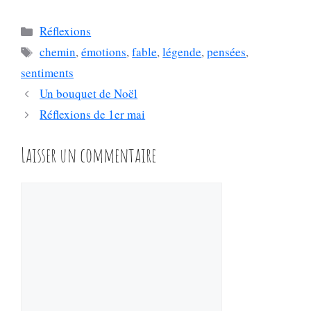
Catégories
Réflexions
Étiquettes
chemin
,
émotions
,
fable
,
légende
,
pensées
,
sentiments
Un bouquet de Noël
Réflexions de 1er mai
Laisser un commentaire
Commentaire