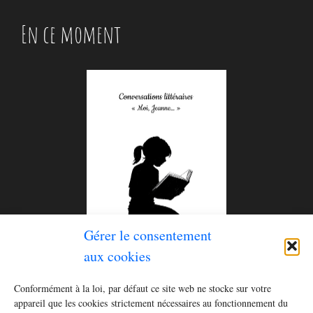
En ce moment
Gérer le consentement
aux cookies
Le tome 2 de la série
Histoires pour rester éveillé (ou
Conformément à la loi, par défaut ce site web ne stocke sur votre
se réveiller)
est disponible ! Commandez le livre dès
appareil que les cookies strictement nécessaires au fonctionnement du