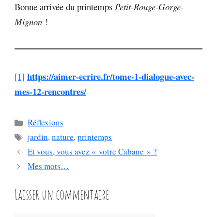
Bonne arrivée du printemps
Petit-Rouge-Gorge-
Mignon
!
https://aimer-ecrire.fr/tome-1-dialogue-avec-
[1]
mes-12-rencontres/
Catégories
Réflexions
Étiquettes
jardin
,
nature
,
printemps
Et vous, vous avez « votre Cabane » ?
Mes mots…
Laisser un commentaire