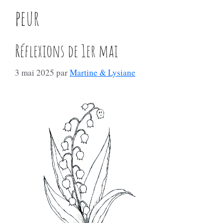
peur
Réflexions de 1er mai
3 mai 2025
par
Martine & Lysiane