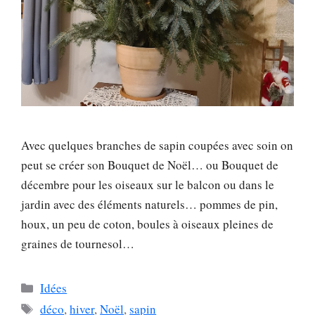
Avec quelques branches de sapin coupées avec soin on
peut se créer son Bouquet de Noël… ou Bouquet de
décembre pour les oiseaux sur le balcon ou dans le
jardin avec des éléments naturels… pommes de pin,
houx, un peu de coton, boules à oiseaux pleines de
graines de tournesol…
Catégories
Idées
Étiquettes
déco
,
hiver
,
Noël
,
sapin