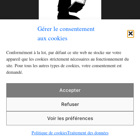
Gérer le consentement
aux cookies
Le tome 2 de la série
Histoires pour rester éveillé (ou
Conformément à la loi, par défaut ce site web ne stocke sur votre
se réveiller)
est disponible ! Commandez le livre dès
appareil que les cookies strictement nécessaires au fonctionnement du
recevez
un cahier à écrire
en cadeau
site. Pour tous les autres types de cookies, votre consentement est
maintenant et
demandé.
Acheter
Accepter
Refuser
Mentions légales
Traitement des données
Cookies
Voir les préférences
• Construit avec
GeneratePress
Politique de cookies
Traitement des données