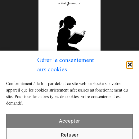
Gérer le consentement
aux cookies
Le tome 2 de la série
Histoires pour rester éveillé (ou
Conformément à la loi, par défaut ce site web ne stocke sur votre
se réveiller)
est disponible ! Commandez le livre dès
appareil que les cookies strictement nécessaires au fonctionnement du
recevez
un cahier à écrire
en cadeau
site. Pour tous les autres types de cookies, votre consentement est
maintenant et
demandé.
Acheter
Accepter
Refuser