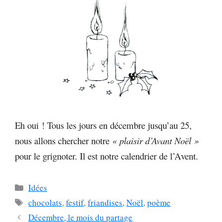
Eh oui ! Tous les jours en décembre jusqu’au 25,
nous allons chercher notre
« plaisir d’Avant Noël »
pour le grignoter. Il est notre calendrier de l’Avent.
Catégories
Idées
Étiquettes
chocolats
,
festif
,
friandises
,
Noël
,
poème
Décembre, le mois du partage