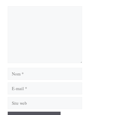
Commentaire
Nom
E-
mail
Site
web