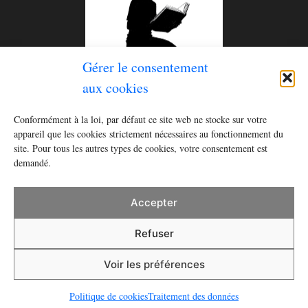
Gérer le consentement
aux cookies
Le tome 2 de la série
Histoires pour rester éveillé (ou
Conformément à la loi, par défaut ce site web ne stocke sur votre
se réveiller)
est disponible ! Commandez le livre dès
appareil que les cookies strictement nécessaires au fonctionnement du
recevez
un cahier à écrire
en cadeau
site. Pour tous les autres types de cookies, votre consentement est
maintenant et
demandé.
Acheter
Accepter
Refuser
Mentions légales
Traitement des données
Cookies
Voir les préférences
• Construit avec
GeneratePress
Politique de cookies
Traitement des données