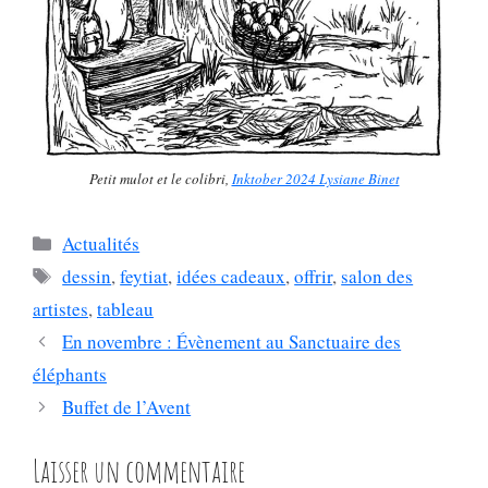
Petit mulot et le colibri,
Inktober 2024 Lysiane Binet
Catégories
Actualités
Étiquettes
dessin
,
feytiat
,
idées cadeaux
,
offrir
,
salon des
artistes
,
tableau
En novembre : Évènement au Sanctuaire des
éléphants
Buffet de l’Avent
Laisser un commentaire