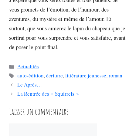
vous promets de l’émotion, de l’humour, des
aventures, du mystère et même de l’amour. Et
surtout, que vous aimerez le lapin du chapeau que je
sortirai pour vous surprendre et vous satisfaire, avant
de poser le point final.
Catégories
Actualités
Étiquettes
auto-édition
,
écriture
,
littérature jeunesse
,
roman
Le Après…
La Rentrée des « Squirrels »
Laisser un commentaire
Commentaire