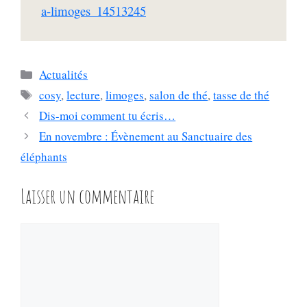
a-limoges_14513245
Catégories
Actualités
Étiquettes
cosy
,
lecture
,
limoges
,
salon de thé
,
tasse de thé
Dis-moi comment tu écris…
En novembre : Évènement au Sanctuaire des
éléphants
Laisser un commentaire
Commentaire