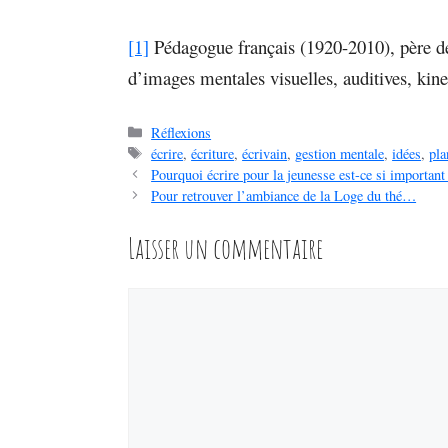
[1]
Pédagogue français (1920-2010), père de
d’images mentales visuelles, auditives, kin
Catégories
Réflexions
Étiquettes
écrire
,
écriture
,
écrivain
,
gestion mentale
,
idées
,
pla
Pourquoi écrire pour la jeunesse est-ce si important
Pour retrouver l’ambiance de la Loge du thé…
Laisser un commentaire
Commentaire