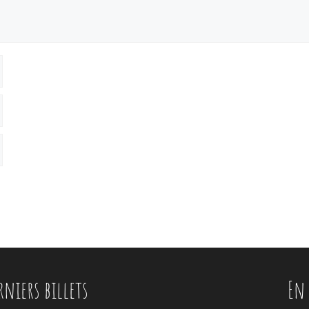
rniers billets
En