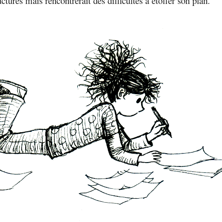
tures mais rencontrerait des difficultés à étoffer son plan.