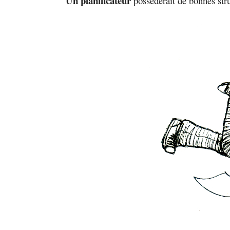
Un planificateur
possèderait de bonnes struc