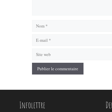
Nom
E-
mail
Site
web
Infolettre
De