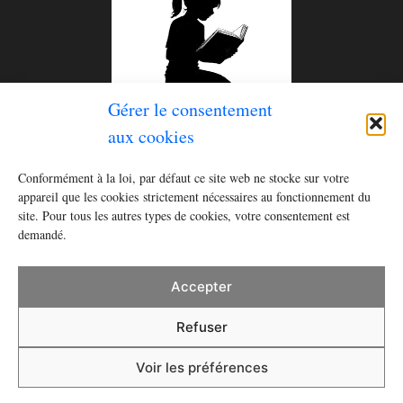
Gérer le consentement
aux cookies
Le tome 2 de la série
Histoires pour rester éveillé (ou
Conformément à la loi, par défaut ce site web ne stocke sur votre
se réveiller)
est disponible ! Commandez le livre dès
appareil que les cookies strictement nécessaires au fonctionnement du
recevez
un cahier à écrire
en cadeau
site. Pour tous les autres types de cookies, votre consentement est
maintenant et
demandé.
Acheter
Accepter
Refuser
Mentions légales
Traitement des données
Cookies
Voir les préférences
• Construit avec