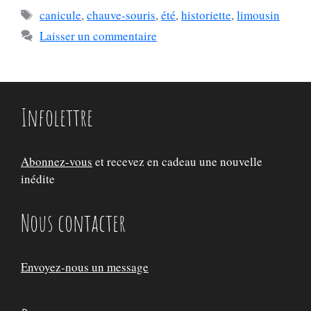
Étiquettes
canicule
,
chauve-souris
,
été
,
historiette
,
limousin
Laisser un commentaire
Infolettre
Abonnez-vous
et recevez en cadeau une nouvelle
inédite
Nous contacter
Envoyez-nous un message