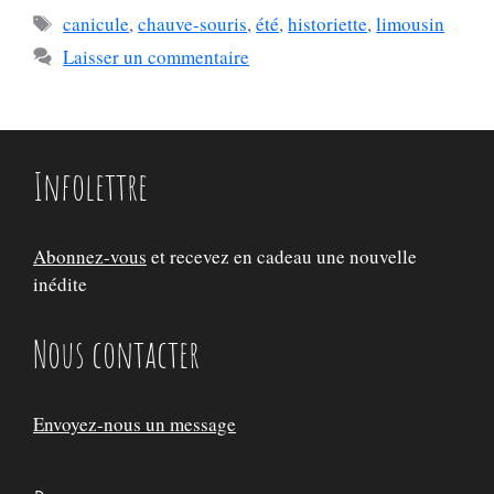
Étiquettes
canicule
,
chauve-souris
,
été
,
historiette
,
limousin
Laisser un commentaire
Infolettre
Abonnez-vous
et recevez en cadeau une nouvelle
inédite
Nous contacter
Envoyez-nous un message