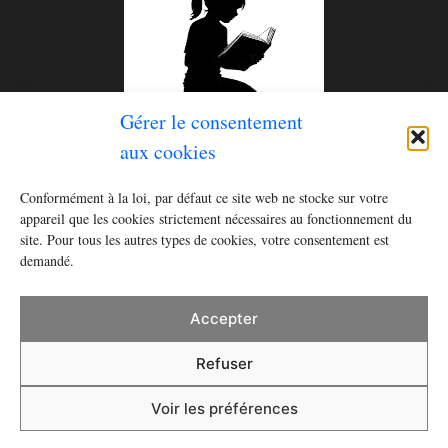
Gérer le consentement
aux cookies
Le tome 2 de la série
Histoires pour rester éveillé (ou
Conformément à la loi, par défaut ce site web ne stocke sur votre
se réveiller)
est disponible ! Commandez le livre dès
appareil que les cookies strictement nécessaires au fonctionnement du
recevez
un cahier à écrire
en cadeau
site. Pour tous les autres types de cookies, votre consentement est
maintenant et
demandé.
Acheter
Accepter
Refuser
Mentions légales
Traitement des données
Cookies
Voir les préférences
• Construit avec