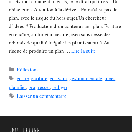
« Dis-moi comment tu écris, je te dirai qui tu es…Un
rédacteur ? Attention à la dérive ! En rafales, pas de
plan, avec le risque du hors-sujet.Un chercheur
d’idées ? Production d’un contenu sans plan. Écriture
en chaîne, au fur et à mesure, avec sans cesse des
rebonds de qualité inégale.Un planificateur ? Au
risque de produire un plan …
Lire la suite
Catégories
Réflexions
Étiquettes
écrire
,
écriture
,
écrivain
,
gestion mentale
,
idées
,
planifier
,
progresser
,
rédiger
Laisser un commentaire
Infolettre