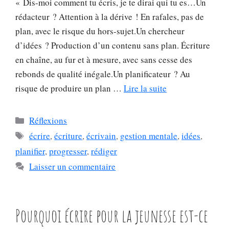
« Dis-moi comment tu écris, je te dirai qui tu es…Un
rédacteur ? Attention à la dérive ! En rafales, pas de
plan, avec le risque du hors-sujet.Un chercheur
d’idées ? Production d’un contenu sans plan. Écriture
en chaîne, au fur et à mesure, avec sans cesse des
rebonds de qualité inégale.Un planificateur ? Au
risque de produire un plan …
Lire la suite
Catégories
Réflexions
Étiquettes
écrire
,
écriture
,
écrivain
,
gestion mentale
,
idées
,
planifier
,
progresser
,
rédiger
Laisser un commentaire
Pourquoi écrire pour la jeunesse est-ce