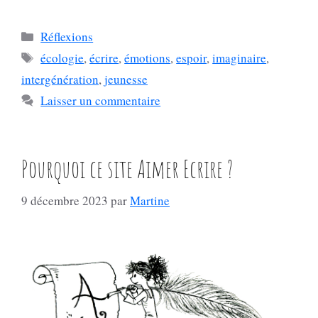
Catégories
Réflexions
Étiquettes
écologie
,
écrire
,
émotions
,
espoir
,
imaginaire
,
intergénération
,
jeunesse
Laisser un commentaire
Pourquoi ce site Aimer Ecrire ?
9 décembre 2023
par
Martine